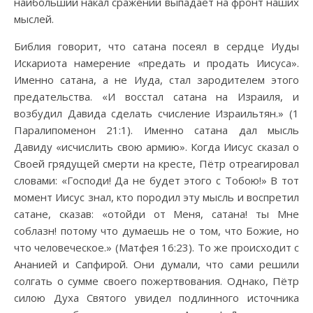
наибольший накал сражений выпадает на фронт наших
мыслей.
Библия говорит, что сатана посеял в сердце Иуды
Искариота намерение «предать и продать Иисуса».
Именно сатана, а не Иуда, стал зародителем этого
предательства. «И восстал сатана на Израиля, и
возбудил Давида сделать счисление Израильтян.» (1
Паралипоменон 21:1). Именно сатана дал мысль
Давиду «исчислить свою армию». Когда Иисус сказал о
Своей грядущей смерти на кресте, Пётр отреагировал
словами: «Господи! Да не будет этого с Тобою!» В тот
момент Иисус знал, кто породил эту мысль и воспретил
сатане, сказав: «отойди от Меня, сатана! ты Мне
соблазн! потому что думаешь не о том, что Божие, но
что человеческое.» (Матфея 16:23). То же происходит с
Ананией и Сапфирой. Они думали, что сами решили
солгать о сумме своего пожертвования. Однако, Пётр
силою Духа Святого увидел подлинного источника