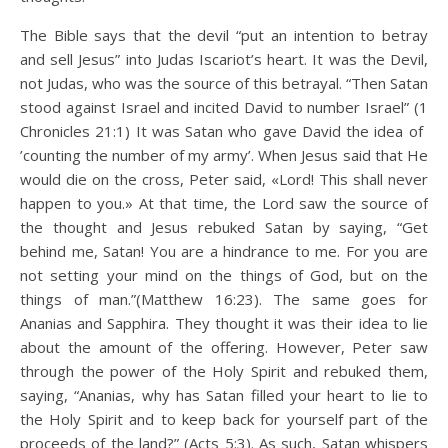
The Bible says that the devil “put an intention to betray
and sell Jesus” into Judas Iscariot’s heart. It was the Devil,
not Judas, who was the source of this betrayal. “Then Satan
stood against Israel and incited David to number Israel” (1
Chronicles 21:1) It was Satan who gave David the idea of ​​
’counting the number of my army’. When Jesus said that He
would die on the cross, Peter said, «Lord! This shall never
happen to you.» At that time, the Lord saw the source of
the thought and Jesus rebuked Satan by saying, “Get
behind me, Satan! You are a hindrance to me. For you are
not setting your mind on the things of God, but on the
things of man.”(Matthew 16:23). The same goes for
Ananias and Sapphira. They thought it was their idea to lie
about the amount of the offering. However, Peter saw
through the power of the Holy Spirit and rebuked them,
saying, “Ananias, why has Satan filled your heart to lie to
the Holy Spirit and to keep back for yourself part of the
proceeds of the land?” (Acts 5:3). As such, Satan whispers