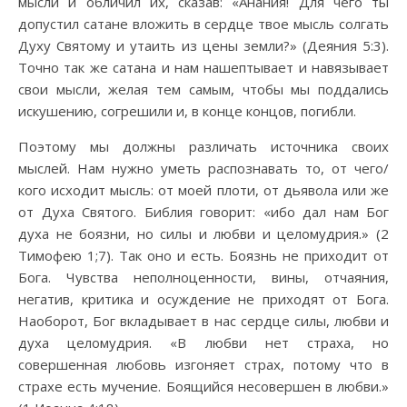
мысли и обличил их, сказав: «Анания! Для чего ты
допустил сатане вложить в сердце твое мысль солгать
Духу Святому и утаить из цены земли?» (Деяния 5:3).
Точно так же сатана и нам нашептывает и навязывает
свои мысли, желая тем самым, чтобы мы поддались
искушению, согрешили и, в конце концов, погибли.
Поэтому мы должны различать источника своих
мыслей. Нам нужно уметь распознавать то, от чего/
кого исходит мысль: от моей плоти, от дьявола или же
от Духа Святого. Библия говорит: «ибо дал нам Бог
духа не боязни, но силы и любви и целомудрия.» (2
Тимофею 1;7). Так оно и есть. Боязнь не приходит от
Бога. Чувства неполноценности, вины, отчаяния,
негатив, критика и осуждение не приходят от Бога.
Наоборот, Бог вкладывает в нас сердце силы, любви и
духа целомудрия. «В любви нет страха, но
совершенная любовь изгоняет страх, потому что в
страхе есть мучение. Боящийся несовершен в любви.»